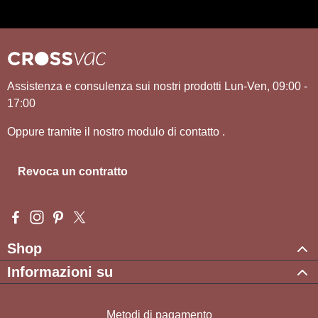
Assistenza e consulenza sui nostri prodotti Lun-Ven, 09:00 -
17:00
Oppure tramite il nostro modulo di contatto
.
Revoca un contratto
Visit us on Facebook – opens in a new browser tab (external l
Check us out on Instagram – opens in a new browser tab (e
Get inspired on Pinterest – opens in a new browser tab
Follow us on X – opens in a new browser tab (exte
Shop
Informazioni su
Metodi di pagamento