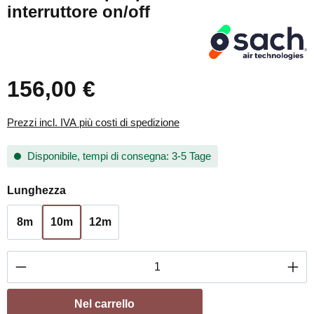
interruttore on/off
156,00 €
Prezzi incl. IVA più costi di spedizione
Disponibile, tempi di consegna: 3-5 Tage
Seleziona
Lunghezza
8m
10m
12m
Quantità del prodotto: inserisci la quantità de
Nel carrello