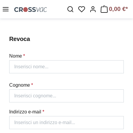
Passa al contenuto principale
0,00 €*
Hai 0 articoli nella lis
Revoca
Nome
*
Cognome
*
Indirizzo e-mail
*