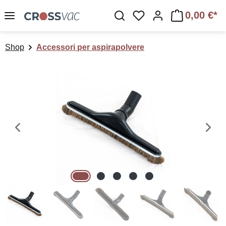
Passa al contenuto principale
0,00 €*
Hai 0 articoli nella lis
Shop
Accessori per aspirapolvere
Salta la galleria di immagini